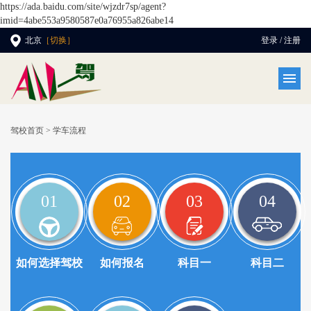
https://ada.baidu.com/site/wjzdr7sp/agent?
imid=4abe553a9580587e0a76955a826abe14
北京
［切换］
登录 / 注册
驾校首页
> 学车流程
01
02
03
04
如何选择驾校
如何报名
科目一
科目二