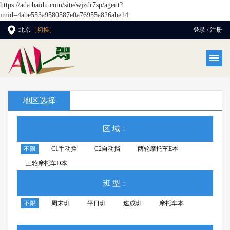
https://ada.baidu.com/site/wjzdr7sp/agent?
imid=4abe553a9580587e0a76955a826abe14
北京
［切换］
登录 / 注册
地区选择
区 域：
不限
C1手动挡
C2自动挡
两轮摩托车E本
三轮摩托车D本
班 型：
不限
周末班
平日班
速成班
摩托车本