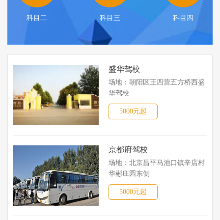
科目二
科目三
科目四
盛华驾校
场地：朝阳区王四营五方桥西盛
华驾校
5000元起
京都府驾校
场地：北京昌平马池口镇辛店村
华彬庄园东侧
5000元起