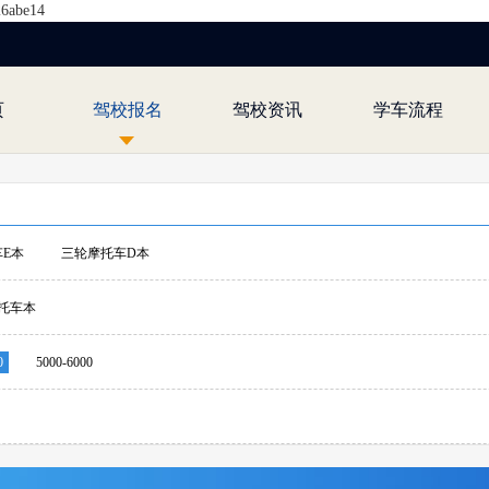
26abe14
页
驾校报名
驾校资讯
学车流程
E本
三轮摩托车D本
托车本
0
5000-6000