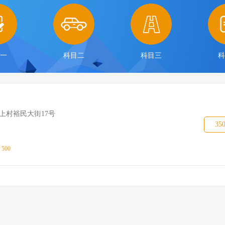
目一
科目二
科目三
科
上村裕民大街17号
35
：
500