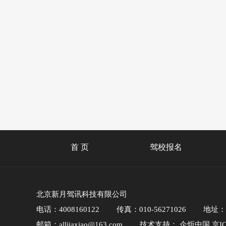
首 页
驾校报名
北京新月驾讯科技有限公司
电话：4008160122
传真：010-56271026
地址：
邮箱：alljiaxiao@163.com
技术支持：
企炬中国
京IC