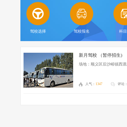
驾校选择
驾校报名
科
新月驾校 （暂停招生)
场地：顺义区后沙峪镇西泗
人气：
1347
评论