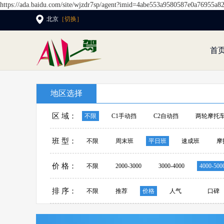
https://ada.baidu.com/site/wjzdr7sp/agent?imid=4abe553a9580587e0a76955a8
北京
［切换］
首
地区选择
区 域：
不限
C1手动挡
C2自动挡
两轮摩托车
班 型：
不限
周末班
平日班
速成班
摩
价 格：
不限
2000-3000
3000-4000
4000-500
排 序：
不限
推荐
价格
人气
口碑