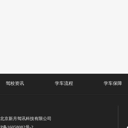
驾校资讯
学车流程
学车保障
北京新月驾讯科技有限公司
P备16058082号-2