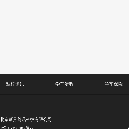
驾校资讯
学车流程
学车保障
北京新月驾讯科技有限公司
P备16058082号-2