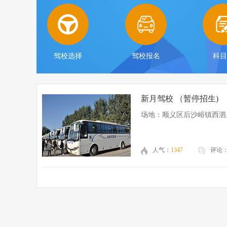
驾校选择
驾校报名
科
新月驾校 （暂停招生)
场地：顺义区后沙峪镇西泗
人气：
1347
评论