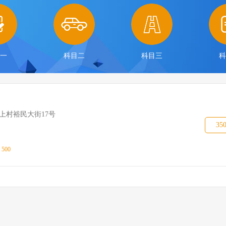
目一
科目二
科目三
科
上村裕民大街17号
35
：
500