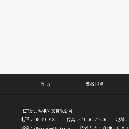
首 页
驾校报名
北京新月驾讯科技有限公司
电话：4008160122
传真：010-56271026
地址：
邮箱：alljiaxiao@163.com
技术支持：
企炬中国
京IC