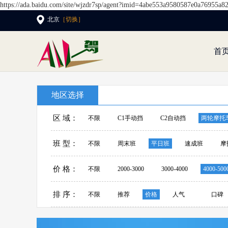
https://ada.baidu.com/site/wjzdr7sp/agent?imid=4abe553a9580587e0a76955a8
北京
［切换］
首
地区选择
区 域：
不限
C1手动挡
C2自动挡
两轮摩托
班 型：
不限
周末班
平日班
速成班
摩
价 格：
不限
2000-3000
3000-4000
4000-500
排 序：
不限
推荐
价格
人气
口碑