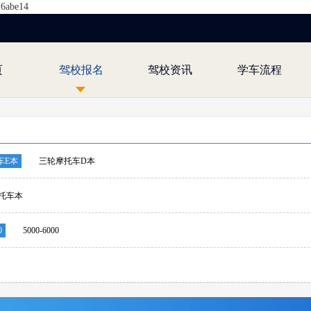
26abe14
页
驾校报名
驾校资讯
学车流程
车E本
三轮摩托车D本
托车本
0
5000-6000