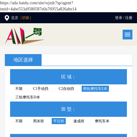
https://ada.baidu.com/site/wjzdr7sp/agent?
imid=4abe553a9580587e0a76955a826abe14
北京
［切换］
登录 / 注册
地区选择
区 域：
不限
C1手动挡
C2自动挡
两轮摩托车E本
三轮摩托车D本
班 型：
不限
周末班
平日班
速成班
摩托车本