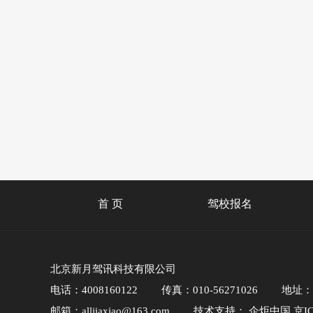
首 页
驾校报名
北京新月驾讯科技有限公司
电话：4008160122
传真：010-56271026
地址：
邮箱：alljiaxiao@163.com
技术支持：
企炬中国
京IC