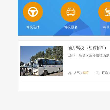
驾校选择
驾校报名
科
新月驾校 （暂停招生)
场地：顺义区后沙峪镇西泗
人气：
1347
评论