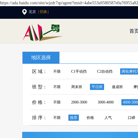
https://ada.baidu.com/site/wjzdr7sp/agent?imid=4abe553a9580587e0a76955a8
北京
［切换］
首
地区选择
区 域：
不限
C1手动挡
C2自动挡
两轮摩托
班 型：
不限
周末班
平日班
速成班
摩
价 格：
不限
2000-3000
3000-4000
4000-500
排 序：
不限
推荐
价格
人气
口碑