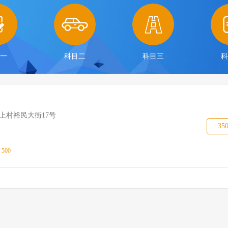
目一
科目二
科目三
科
上村裕民大街17号
35
：
500