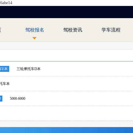
26abe14
页
驾校报名
驾校资讯
学车流程
车E本
三轮摩托车D本
托车本
0
5000-6000