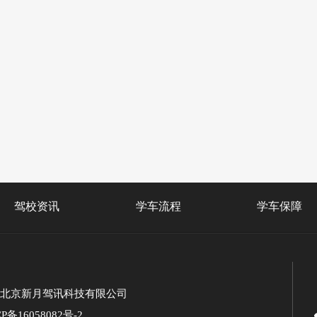
驾校资讯
学车流程
学车保障
北京新月驾讯科技有限公司
P备16058082号-2